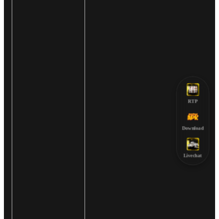
RTP
Download
Livechat