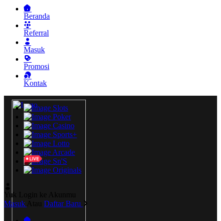
Beranda
Referral
Masuk
Promosi
Kontak
Slots
Poker
Casino
Sports+
Lotto
Arcade
Sn'S
Originals
Yuk Login ke Akunmu
Masuk
Atau
Daftar Baru